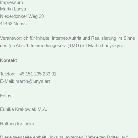
Impressum
Skip
Martin Lunys
to
Niederdonker Weg 29
content
41462 Neuss
Verantwortlich für Inhalte, Internet-Auftritt und Realisierung im Sinne
des § 5 Abs. 1 Telemediengesetz (TMG) ist Martin Lunyszyn.
Kontakt
Telefon: +49 151 235 233 31
E-Mail: martin@lunys.art
Fotos:
Eunika Krakowiak M.A.
Haftung für Links
Diese Webseite enthält Links zu externen Webseiten Dritter, auf